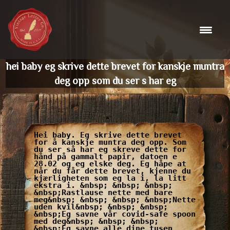
Skip
to
content
hei baby eg skrive dette brevet for kanskje muntra
deg opp som du ser s har eg
Hei baby. Eg skrive dette brevet
for å kanskje muntra deg opp. Som
du ser så har eg skreve dette for
hånd på gammalt papir, datoen e
28.02 og eg elske deg. Eg håpe at
når du får dette brevet, kjenne du
kjærligheten som eg la i, la litt
ekstra i. &nbsp; &nbsp; &nbsp;
&nbsp;Rastlause nette med bare
meg&nbsp; &nbsp; &nbsp; &nbsp;Nette
uden kvil&nbsp; &nbsp; &nbsp;
&nbsp;Eg savne vår covid-safe spoon
med deg&nbsp; &nbsp; &nbsp;
&nbsp;Eg savne alle dine tusen