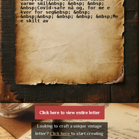
varme smil&nbsp; &nbsp; &nbsp;
&nbsp;Covid-safe nå og, for me e
kver for seg&nbsp; &nbsp;
&nbsp;&nbsp; &nbsp; &nbsp; &nbsp;Me
e skilt av
Click here to view entire letter
Looking to craft a unique vintage
letter?
Click here
to start creating