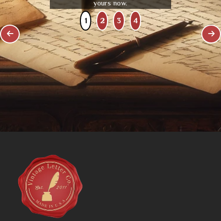
yours now.
1
2
3
4