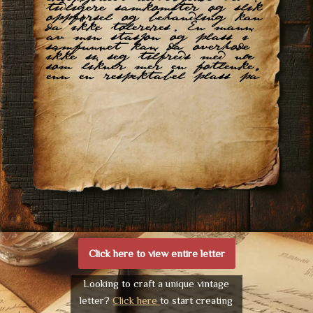
tidligere samkomster og slik
oppførsel og behandling kan
da ikke tolereres. En mann
av min stasjon og plass i
samfunnet kan da overhode
ikke si seg tilfreds med noe
som likner mer en fotlenke
enn en respektabel plass på
Click here to view entire letter
Looking to craft a unique vintage
letter?
Click here
to start creating