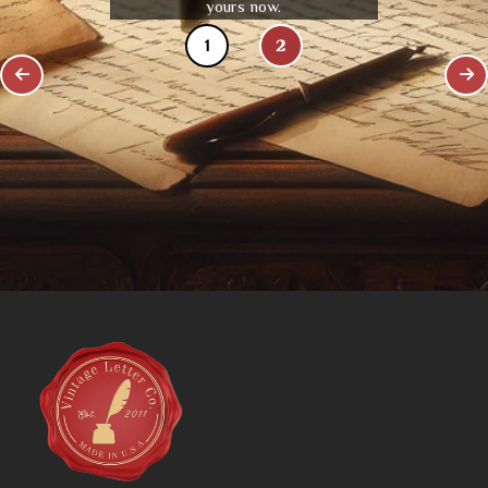
yours now.
1
2