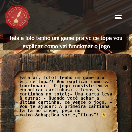
Skip
to
content
fala a lolo tenho um game pra vc ce topa vou
explicar como vai funcionar o jogo
Fala aí, Lolo! Tenho um game pra
vc, ce topa?! Vou explicar como vai
funcionar: - O jogo consiste em vc
encontrar cartinhas; - Temos 5
cartinhas no total;- Uma carta leva
à outra; - Quando você achar a
última cartinha, ce vence o jogo. -
Vou te ajudar: A primeira cartinha
tá lá no crepe, peça no
caixa.&nbsp;Boa sorte,"ficas"!