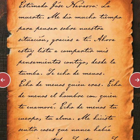
Estimado Jóse Navarro: La
muerte. Me dio mucho tiempo
para pensar sobre nuestra
situación, gracias a tí. Ahora
estoy lista a compartir mis
pensamientos contigo, desde la
tumba. Te echo de menos.
Echo de menos quien eras. Echo
de menos el hombre con quien
te enamoré. Echo de menos tu
cuerpo, tu alma. Me hiciste
sentir cosas que nunca había