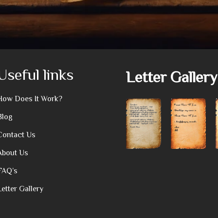
Useful links
Letter Gallery
How Does It Work?
Blog
Contact Us
About Us
FAQ’s
Letter Gallery