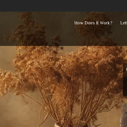
Skip
How Does It Work?
Let
to
content