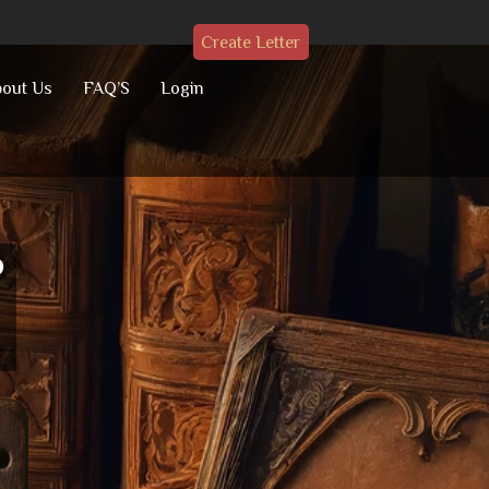
Create Letter
out Us
FAQ’S
Login
o