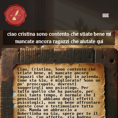
Skip
to
content
ciao cristina sono contento che stiate bene mi
mancate ancora ragazzi che aiutate qui
Ciao, Cristina. Sono contento che
stiate bene, mi mancate ancora
ragazzi che aiutate qui in azienda.
Come sta Giu, è migliorato? Sono un
po' preoccupato, dovresti
suggerirgli uno psicologo. Per
tutto quello che ha passato, per
così tanto tempo, è normale che i
pensionati abbiano degli effetti
psicologici, non va bene affrontare
queste cose e testimoniare tutto
ciò. Manda un abbraccio a
Robertinha ea Giu, spero per te il
meglio. Con affetto, zia Andrea.