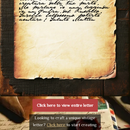
creatura delle tue parti.
Mi parlavi di una leggenda
di un'Ombra del Ruscello.
Sarebbe bellissimo poterti
aiutare! Saluti Matten
Click here to view entire letter
Looking to craft a unique vintage
letter?
Click here
to start creating