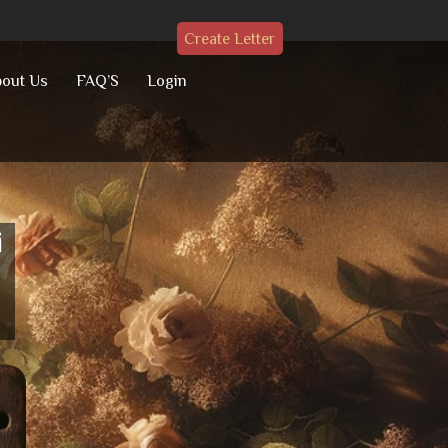
Create Letter
out Us
FAQ’S
Login
i