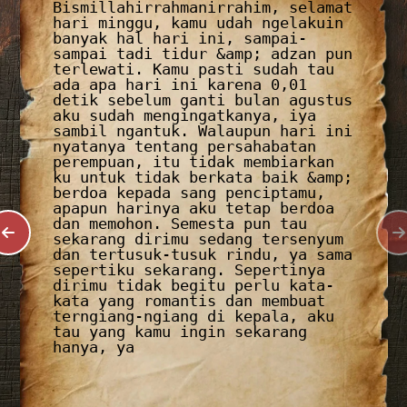
Bismillahirrahmanirrahim, selamat
hari minggu, kamu udah ngelakuin
banyak hal hari ini, sampai-
sampai tadi tidur &amp; adzan pun
terlewati. Kamu pasti sudah tau
ada apa hari ini karena 0,01
detik sebelum ganti bulan agustus
aku sudah mengingatkanya, iya
sambil ngantuk. Walaupun hari ini
nyatanya tentang persahabatan
perempuan, itu tidak membiarkan
ku untuk tidak berkata baik &amp;
berdoa kepada sang penciptamu,
apapun harinya aku tetap berdoa
dan memohon. Semesta pun tau
sekarang dirimu sedang tersenyum
dan tertusuk-tusuk rindu, ya sama
sepertiku sekarang. Sepertinya
dirimu tidak begitu perlu kata-
kata yang romantis dan membuat
terngiang-ngiang di kepala, aku
tau yang kamu ingin sekarang
hanya, ya