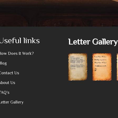
Useful links
Letter Gallery
How Does It Work?
Blog
Contact Us
About Us
FAQ’s
Letter Gallery