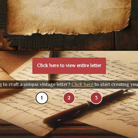
Click here to view entire letter
 to craft a unique vintage letter?
Click here
to start creating yo
1
2
3