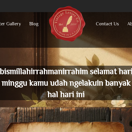
ter Gallery
Blog
Contact Us
Ab
bismillahirrahmanirrahim selamat har
minggu kamu udah ngelakuin banyak
hal hari ini