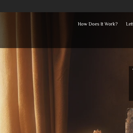
Skip
How Does It Work?
Let
to
content