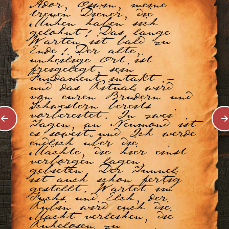
Ador, Oswin, meine
treuen Diener, die
Mühen haben sich
gelohnt! Das lange
Warten ist bald zu
Ende! Der alte,
unheilige Ort ist
freigelegt, sein
Fundament intakt -
und das Ritual wird
von euren Brüdern und
Schwestern bereits
vorbereitet. In zwei
Tagen, an Neumond ist
es soweit und Ich werde
endlich über die
Mächte, die hier einst
verborgen lagen,
gebieten. Der Tunnel
ist auch schon fertig
gestellt. Wartet im
Fuchs und Elch, der
Rubin wird euch die
Macht verleihen, die
Ruhelosen zu