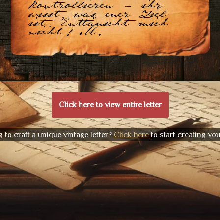
kontrollieren - ihr
wisst, was euer Ziel
ist. Enttäuscht mich
nicht! M.
Click here to view entire letter
 to craft a unique vintage letter?
Click here
to start creating yo