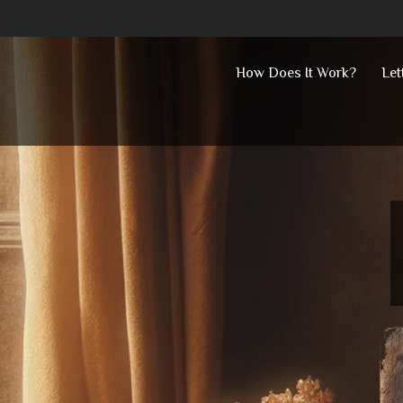
Skip
How Does It Work?
Let
to
content