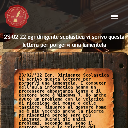
Skip
to
content
23 02 22 egr dirigente scolastica vi scrivo questa
lettera per porgervi una lamentela
23/02/'22 Egr. Dirigente Scolastica
Vi scrivo questa lettera per
porgerVi una lamentela. I computer
dell'aula informatica hanno un
processore abbastanza lento e il
gestore home è Windows 7. Ho anche
avuto un problema con la velocità
di ricezione dei mouse e delle
tastiere. Riguardo al gestore home
se è più vecchio anche la ricerca
ne risentirà perché sarà più
limitata. Quindi gli unici
problemi, secondo me, sono il
gestore home e la velocità del