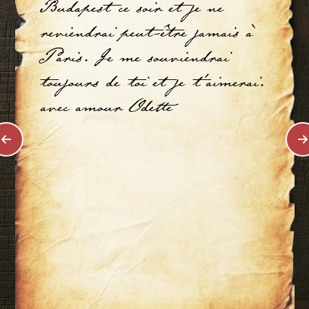
Budapest ce soir et je ne
reviendrai peut-être jamais à
Paris. Je me souviendrai
toujours de toi et je t'aimerai.
avec amour Odette