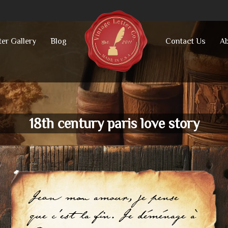
ter Gallery
Blog
Contact Us
Ab
18th century paris love story
Jean mon amour, je pense
que c'est la fin. Je déménage à