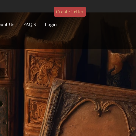
Create Letter
out Us
FAQ’S
Login