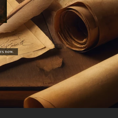
urs now.