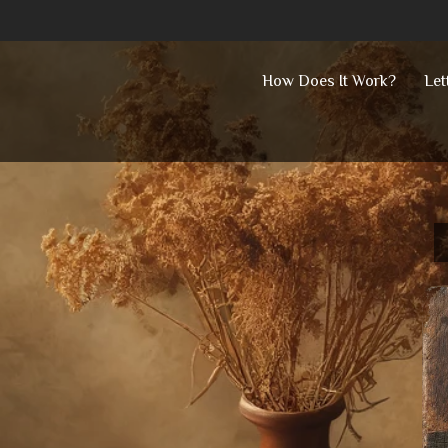
Skip
How Does It Work?
Let
to
content