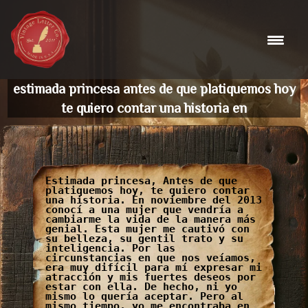
Skip
to
content
estimada princesa antes de que platiquemos hoy
te quiero contar una historia en
Estimada princesa, Antes de que
platiquemos hoy, te quiero contar
una historia. En noviembre del 2013
conocí a una mujer que vendría a
cambiarme la vida de la manera más
genial. Esta mujer me cautivó con
su belleza, su gentil trato y su
inteligencia. Por las
circunstancias en que nos veíamos,
era muy difícil para mí expresar mi
atracción y mis fuertes deseos por
estar con ella. De hecho, ni yo
mismo lo quería aceptar. Pero al
mismo tiempo, yo me encontraba en