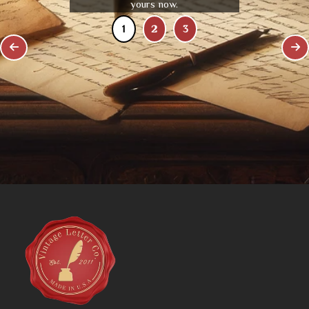
yours now.
1
2
3