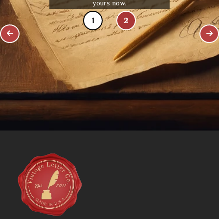
yours now.
1
2