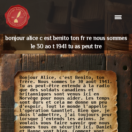
Skip
to
content
bonjour alice c est benito ton fr re nous sommes
le 30 ao t 1941 tu as peut tre
Bonjour Alice, c'est Benito, ton
frère. Nous sommes le 30 août 1941.
Tu as peut-être entendu à la radio
que des soldats canadiens et
britanniques sont venus ici en
Norvège pour nous aider. Les temps
sont durs et cela me donne un peu
d'espoir. Tout le monde l'appelle
l'opération Gauntlet. Bien que, je
dois l'admettre, j'ai toujours peur
lorsque j'entends les avions. Je
voulais vous faire savoir que nous
sommes tous en sécurité ici. Daniel
et Hanne vont bien. Comment vont